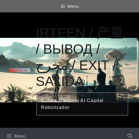
Saltar
Menu
al
contenido
IRTEEN / 产量
/ ВЫВОД /
مخرج / EXIT /
SALIDA
Crítica Marxista Al Capital
Robotizador
Menú