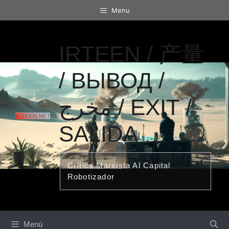
Saltar
Menu
al
contenido
IRTEEN / 产量
/ ВЫВОД /
مخرج / EXIT /
SALIDA
Crítica Marxista Al Capital
Robotizador
Menú