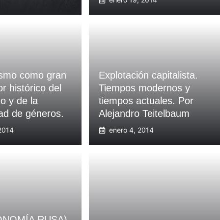
lismo como gran
Explotación capitalista.
r histórico del
Tiempos modernos y
o y de la
tiempos actuales. Por
ad de géneros.
Alejandro Teitelbaum
 2014
enero 4, 2014
NOMÍA RUSA)