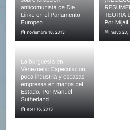
anticomunista de Die
RESUMEN
Linke en el Parlamento
TEORÍA D
Europeo
Por Mijail
noviembre 18, 2013
mayo 20,
La burguesía en
Venezuela: Especulación,
poca industria y escasas
empresas en manos del
Estado. Por Manuel
Sutherland
abril 16, 2013