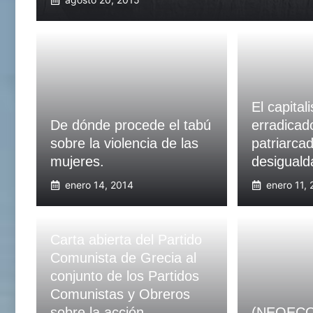
El capita
De dónde procede el tabú
erradicado
sobre la violencia de las
patriarcad
mujeres.
desiguald
enero 14, 2014
enero 11,
Carta abierta del Partido
Comunista de Grecia al
conjunto de los Partidos
Comunistas y Obreros
sobre la acción
(NEOECO