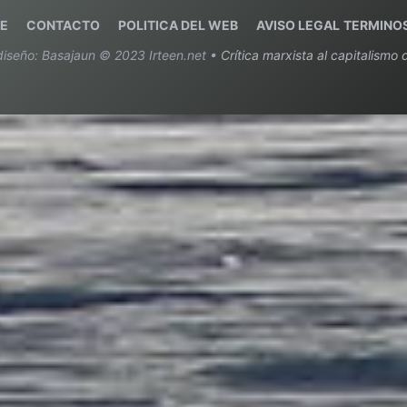
E
C
ONTACTO
POLITICA DEL WEB
AVISO LEGAL
TERMINOS
diseño: Basajaun © 2023 Irteen.net •
Crítica marxista al capitalismo d