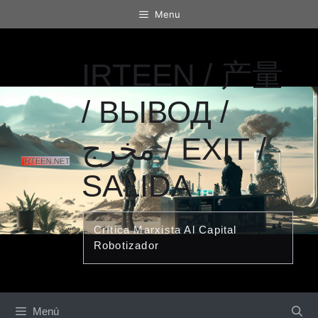
Saltar
Menu
al
contenido
IRTEEN / 产量
/ ВЫВОД /
مخرج / EXIT /
SALIDA
Crítica Marxista Al Capital
Robotizador
Menú