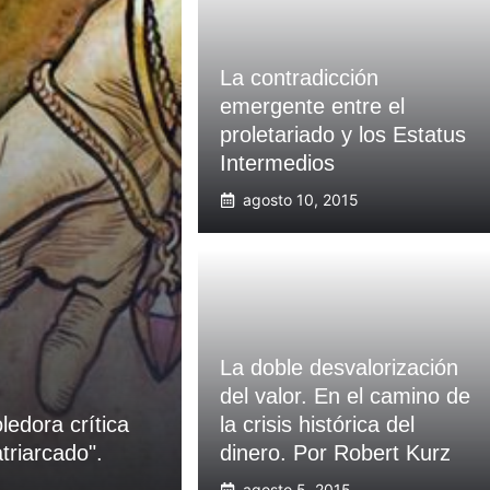
La contradicción
emergente entre el
proletariado y los Estatus
Intermedios
agosto 10, 2015
La doble desvalorización
del valor. En el camino de
edora crítica
la crisis histórica del
triarcado".
dinero. Por Robert Kurz
agosto 5, 2015