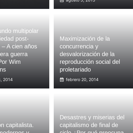
ndo multipolar
iedad post-
Maximización de la
a – A cien años
concurrencia y
mera guerra
desvalorización de la
 Por Wim
reproducción social del
ens
proletariado
3, 2014
febrero 20, 2014
Desastres y miserias del
n capitalista.
capitalismo de final de
modernos y
ciclo ¿Por qué preocupa