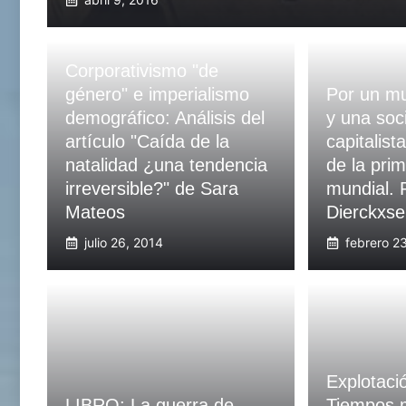
Corporativismo "de
género" e imperialismo
Por un mu
demográfico: Análisis del
y una soc
artículo "Caída de la
capitalist
natalidad ¿una tendencia
de la pri
irreversible?" de Sara
mundial.
Mateos
Dierckxs
julio 26, 2014
febrero 2
Explotació
LIBRO: La guerra de
Tiempos 