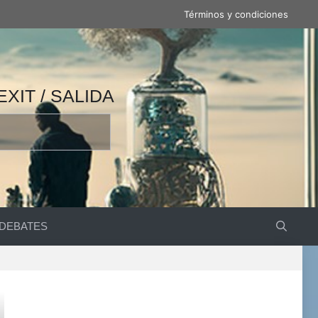
Términos y condiciones
 / 产量 / ВЫВОД / مخرج / EXIT / SALIDA
DEBATES