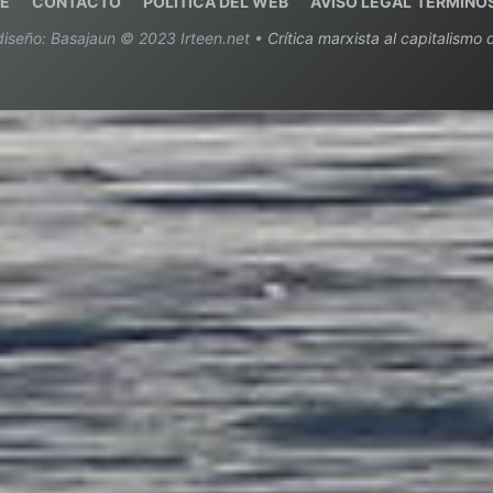
E
C
ONTACTO
POLITICA DEL WEB
AVISO LEGAL
TERMINOS
diseño: Basajaun © 2023 Irteen.net •
Crítica marxista al capitalismo d