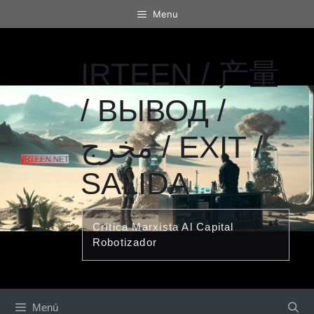
Saltar
Menu
al
contenido
IRTEEN / 产量
/ ВЫВОД /
مخرج / EXIT /
SALIDA
Crítica Marxista Al Capital
Robotizador
Menú