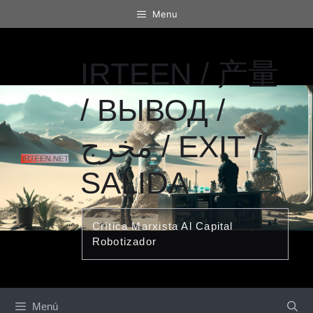
Saltar
Menu
al
contenido
IRTEEN / 产量
/ ВЫВОД /
مخرج / EXIT /
SALIDA
Crítica Marxista Al Capital
Robotizador
Menú