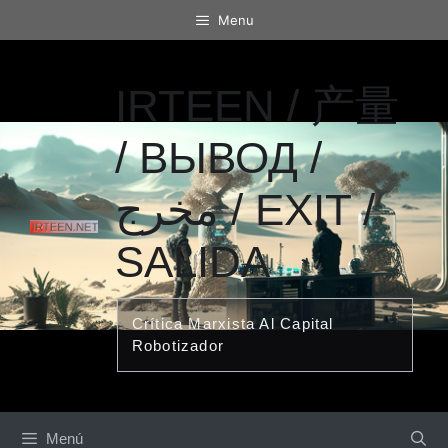
Saltar
Menu
al
contenido
IRTEEN / 产量
/ ВЫВОД /
مخرج / EXIT /
SALIDA
Crítica Marxista Al Capital
Robotizador
Menú