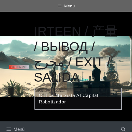
Saltar
Menu
al
contenido
IRTEEN / 产量
/ ВЫВОД /
مخرج / EXIT /
SALIDA
Crítica Marxista Al Capital
Robotizador
Menú