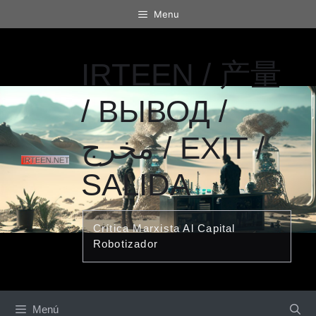
Saltar
Menu
al
contenido
IRTEEN / 产量
/ ВЫВОД /
مخرج / EXIT /
SALIDA
Crítica Marxista Al Capital
Robotizador
Menú