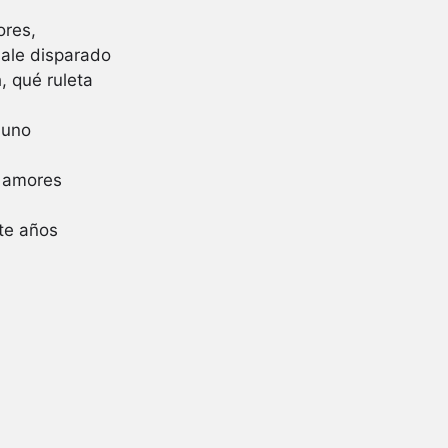
ores,
sale disparado
, qué ruleta
 uno
s amores
nte años