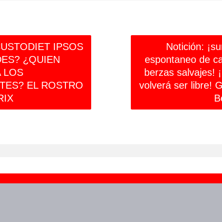
CUSTODIET IPSOS
Notición: ¡s
ES? ¿QUIEN
espontaneo de c
A LOS
berzas salvajes! 
NTES? EL ROSTRO
volverá ser libre!
RIX
B