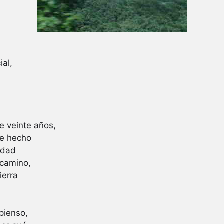
ial,
e veinte años,
de hecho
edad
 camino,
ierra
pienso,