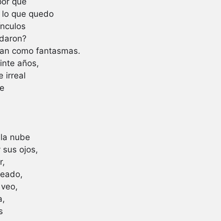
por qué
 lo que quedo
ínculos
edaron?
agan como fantasmas.
inte años,
 irreal
te
.
 la nube
y sus ojos,
r,
reado,
 veo,
a,
s