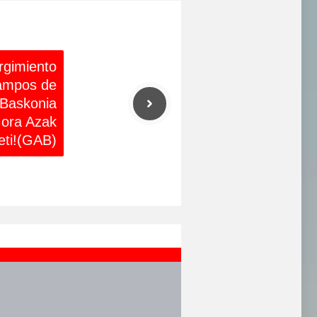
urgimiento
ampos de
¡Baskonia
 Gora Azak
eti!(GAB)