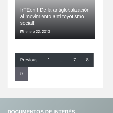
IrTEen!! De la antiglobalización
al movimiento anti toyotismo-
social!!
enero 22, 2013
Previous
1
…
7
8
9
DOCUMENTOS DE INTERÉS