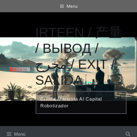
Saltar
Menu
al
contenido
IRTEEN / 产量
/ ВЫВОД /
مخرج / EXIT /
SALIDA
Crítica Marxista Al Capital
Robotizador
Menú