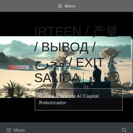
Saltar
Menu
al
contenido
IRTEEN / 产量
/ ВЫВОД /
مخرج / EXIT /
SALIDA
Crítica Marxista Al Capital
Robotizador
Menú