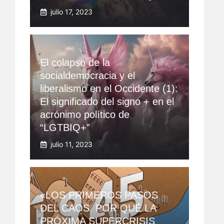
julio 17, 2023
El colapso de la
socialdemocracia y el
liberalismo en el Occidente (1):
El significado del signo + en el
acrónimo político de
“LGTBIQ+”
julio 11, 2023
«LOS PRIMEROS PASOS
DEL CAOS. POR QUÉ LA
PRÓXIMA SUPERCRISIS