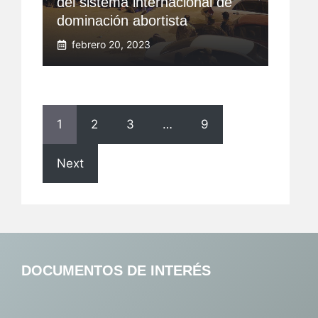
del sistema internacional de
dominación abortista
febrero 20, 2023
1
2
3
…
9
Next
DOCUMENTOS DE INTERÉS