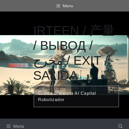
Saltar
Menu
al
contenido
IRTEEN / 产量
/ ВЫВОД /
مخرج / EXIT /
SALIDA
Crítica Marxista Al Capital
Robotizador
Menú