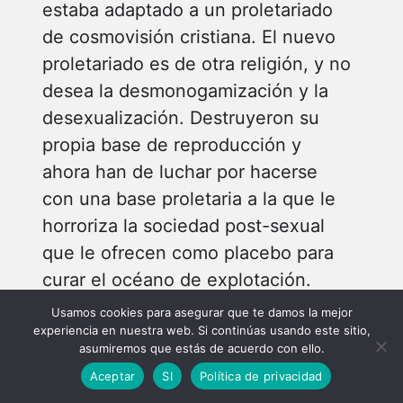
estaba adaptado a un proletariado
de cosmovisión cristiana. El nuevo
proletariado es de otra religión, y no
desea la desmonogamización y la
desexualización. Destruyeron su
propia base de reproducción y
ahora han de luchar por hacerse
con una base proletaria a la que le
horroriza la sociedad post-sexual
que le ofrecen como placebo para
curar el océano de explotación.
Usamos cookies para asegurar que te damos la mejor
experiencia en nuestra web. Si continúas usando este sitio,
Las ruinas sexuales del proletariado
asumiremos que estás de acuerdo con ello.
en los paises capitalistas centrales
Aceptar
SI
Política de privacidad
son un aspecto de la depauperación