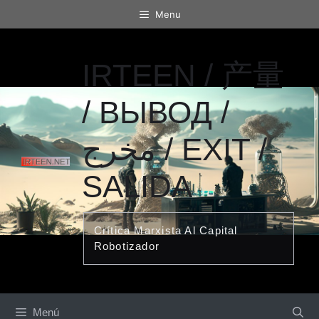
Saltar
Menu
al
contenido
IRTEEN / 产量
/ ВЫВОД /
مخرج / EXIT /
SALIDA
Crítica Marxista Al Capital
Robotizador
Menú