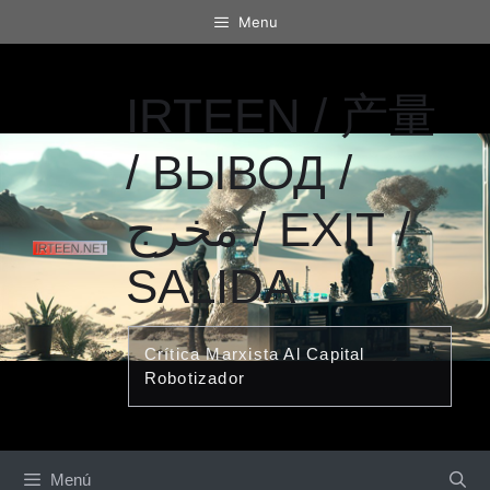
Saltar
Menu
al
contenido
IRTEEN / 产量
/ ВЫВОД /
مخرج / EXIT /
SALIDA
Crítica Marxista Al Capital
Robotizador
Menú