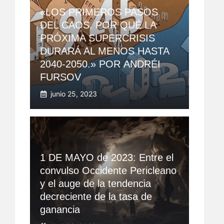
«LOS PRIMEROS PASOS
DEL CAOS. POR QUÉ LA
PRÓXIMA SUPERCRISIS
DURARÁ AL MENOS HASTA
2040-2050.» POR ANDRÉI
FURSOV
junio 25, 2023
1 DE MAYO de 2023: Entre el
convulso Occidente Pericleano
y el auge de la tendencia
decreciente de la tasa de
ganancia