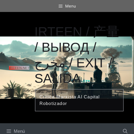
Saltar
Menu
al
contenido
IRTEEN / 产量
/ ВЫВОД /
مخرج / EXIT /
SALIDA
Crítica Marxista Al Capital
Robotizador
Menú