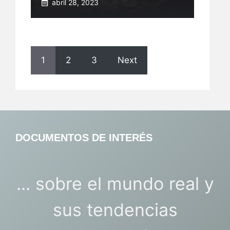
abril 28, 2023
1
2
3
Next
DOCUMENTOS DE INTERÉS
... sobre el mundo real y
sus tendencias