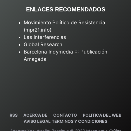
ENLACES RECOMENDADOS
Movimiento Político de Resistencia
(mpr21.info)
Las Interferencias
Global Research
Barcelona Indymedia ::: Publicación
Amagada"
RSS
ACERCA DE
C
ONTACTO
POLITICA DEL WEB
AVISO LEGAL
TERMINOS Y CONDICIONES
Adaptación y diseño: Basajaun © 2023 Irteen.net •
Crítica