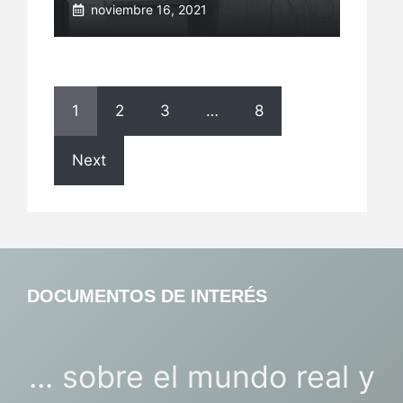
noviembre 16, 2021
1
2
3
…
8
Next
DOCUMENTOS DE INTERÉS
... sobre el mundo real y