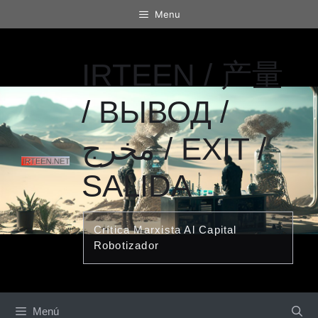
Saltar
Menu
al
contenido
IRTEEN / 产量
/ ВЫВОД /
مخرج / EXIT /
SALIDA
Crítica Marxista Al Capital
Robotizador
Menú