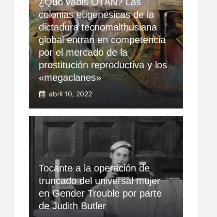
¿Quo vadis OTAN? Las
colonias eugenésicas de la
dictadura tecnomalthusiana
global entran en competencia
por el mercado de la
prostitución reproductiva y los
«megaclanes»
abril 10, 2022
Tocante a la operación de
truncado del universal mujer
en Gender Trouble por parte
de Judith Butler