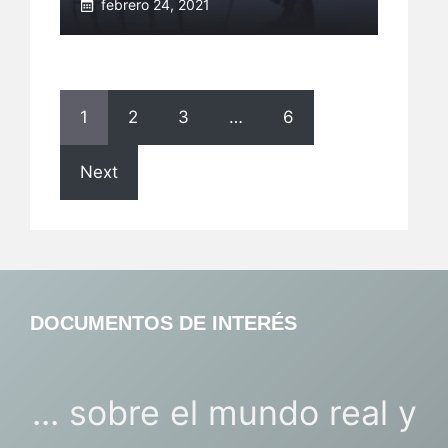
febrero 24, 2021
1
2
3
…
6
Next
DOCUMENTOS DE INTERÉS
... sobre el mundo real y