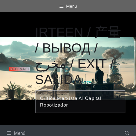
Saltar
Menu
al
contenido
IRTEEN / 产量
/ ВЫВОД /
مخرج / EXIT /
SALIDA
Crítica Marxista Al Capital
Robotizador
Menú