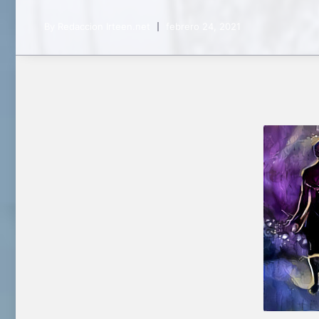
By
Redaccion Irteen.net
febrero 24, 2021