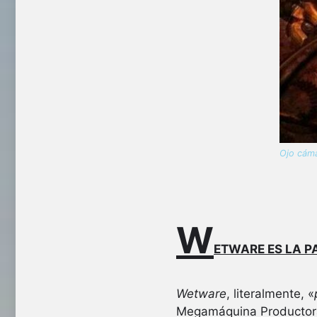
Ojo cáma
W
ETWARE ES LA P
Wetware
, literalmente, «
Megamáquina Productora 