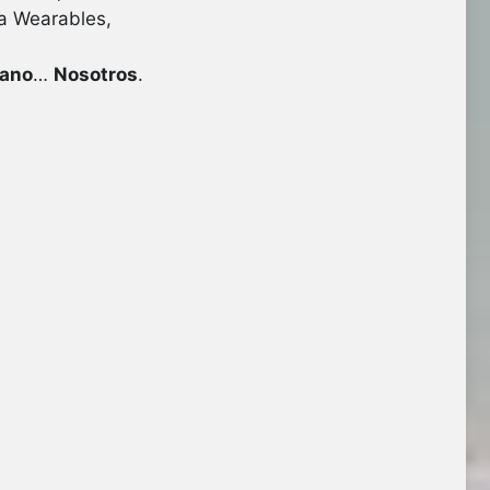
a Wearables,
ano
…
Nosotros
.