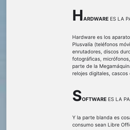
H
ARDWARE
ES LA P
Hardware es los aparato
Plusvalía (teléfonos móv
enrutadores, discos duro
fotográficas, micrófonos
parte de la Megamáquina
relojes digitales, casco
S
OFTWARE
ES LA P
Y la parte blanda es co
consumo sean Libre Offic