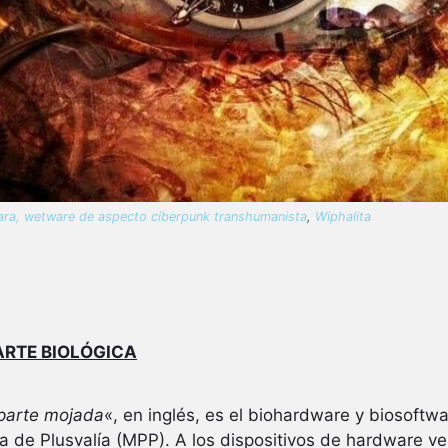
ra, wetware de aspecto ciberpunk transhumanista
,
Wiphalita
ARTE BIOLÓGICA
parte mojada
«, en inglés, es el biohardware y biosoftw
de Plusvalía (MPP). A los dispositivos de hardware ves