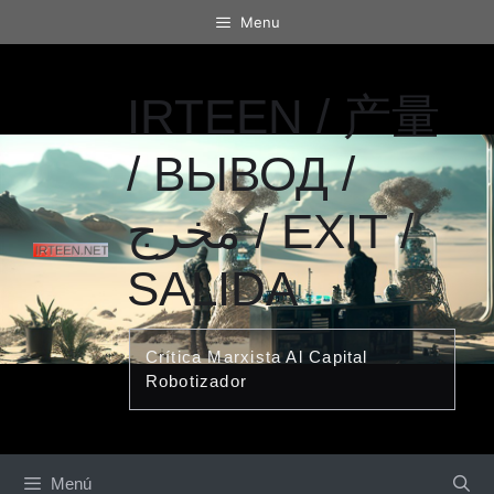
Saltar
Menu
al
contenido
IRTEEN / 产量
/ ВЫВОД /
مخرج / EXIT /
SALIDA
Crítica Marxista Al Capital
Robotizador
Menú