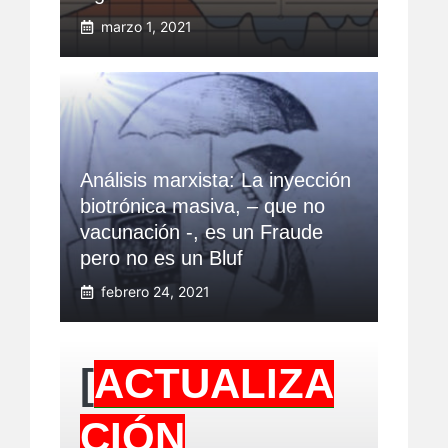
marzo 1, 2021
Análisis marxista: La inyección
biotrónica masiva, – que no
vacunación -, es un Fraude
pero no es un Bluf
febrero 24, 2021
[
ACTUALIZA
CIÓN