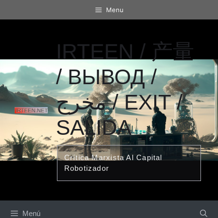
Saltar
Menu
al
contenido
IRTEEN / 产量
/ ВЫВОД /
مخرج / EXIT /
SALIDA
Crítica Marxista Al Capital
Robotizador
Menú