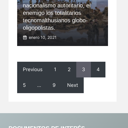
nacionalismo autoritario, el
enemigo los totalitarios
tecnomalthusianos globo-
oligopolistas.
enero 10, 2021
Previous
1
2
3
4
5
…
9
Next