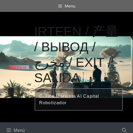
Saltar
Menu
al
contenido
IRTEEN / 产量
/ ВЫВОД /
مخرج / EXIT /
SALIDA
Crítica Marxista Al Capital
Robotizador
Menú