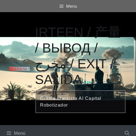
Saltar
Menu
al
contenido
IRTEEN / 产量
/ ВЫВОД /
مخرج / EXIT /
SALIDA
Crítica Marxista Al Capital
Robotizador
Menú