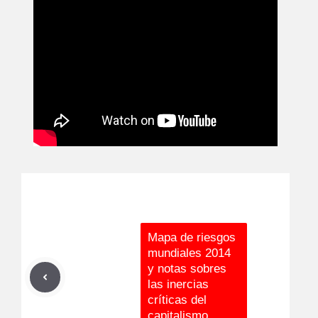
Mapa de riesgos
mundiales 2014
y notas sobres
las inercias
críticas del
capitalismo.