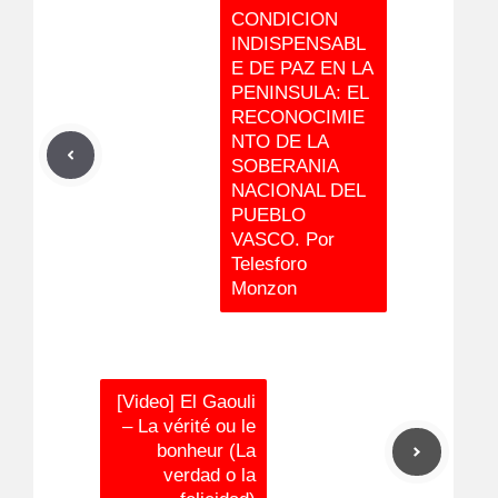
CONDICION
INDISPENSABL
E DE PAZ EN LA
PENINSULA: EL
RECONOCIMIE
NTO DE LA
SOBERANIA
NACIONAL DEL
PUEBLO
VASCO. Por
Telesforo
Monzon
[Video] El Gaouli
– La vérité ou le
bonheur (La
verdad o la