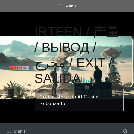
Saltar
Menu
al
contenido
IRTEEN / 产量
/ ВЫВОД /
مخرج / EXIT /
SALIDA
Crítica Marxista Al Capital
Robotizador
Menú