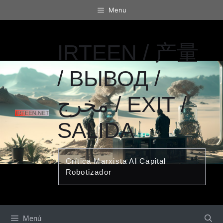
Saltar
Menu
al
contenido
IRTEEN / 产量
/ ВЫВОД /
مخرج / EXIT /
SALIDA
Crítica Marxista Al Capital
Robotizador
Menú