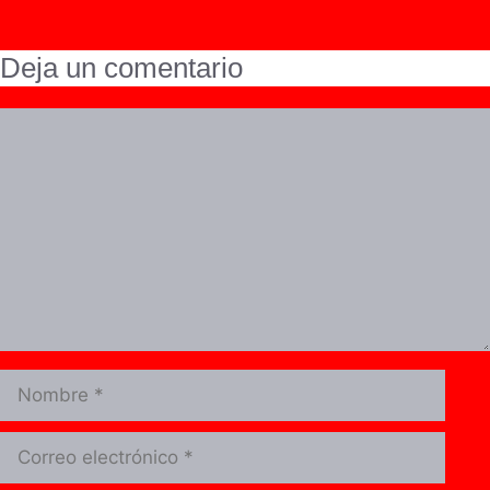
Deja un comentario
Comentario
Nombre
Correo
electrónico