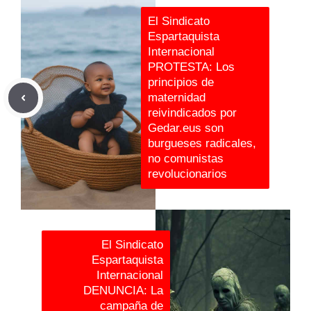
El Sindicato
Espartaquista
Internacional
PROTESTA: Los
principios de
maternidad
reivindicados por
Gedar.eus son
burgueses radicales,
no comunistas
revolucionarios
El Sindicato
Espartaquista
Internacional
DENUNCIA: La
campaña de