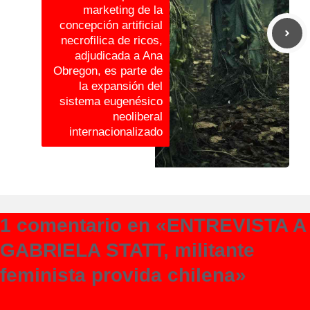
marketing de la
concepción artificial
necrofilica de ricos,
adjudicada a Ana
Obregon, es parte de
la expansión del
sistema eugenésico
neoliberal
internacionalizado
1 comentario en «ENTREVISTA A
GABRIELA STATT, militante
feminista provida chilena»