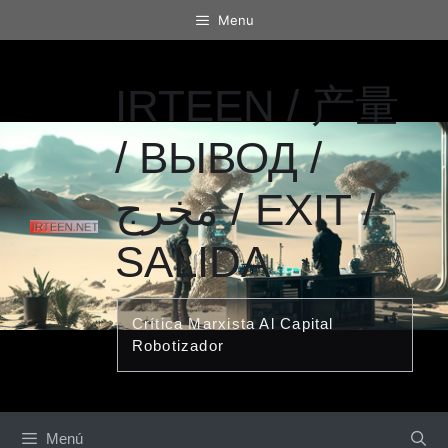
Saltar
Menu
al
contenido
IRTEEN / 产量
/ ВЫВОД /
مخرج / EXIT /
SALIDA
Crítica Marxista Al Capital
Robotizador
Menú