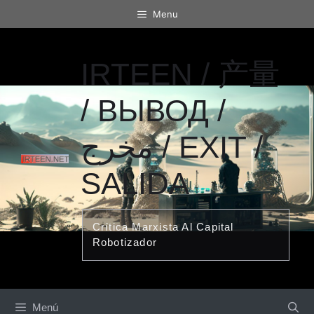
Saltar
Menu
al
contenido
IRTEEN / 产量
/ ВЫВОД /
مخرج / EXIT /
SALIDA
Crítica Marxista Al Capital
Robotizador
Menú