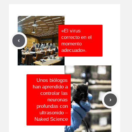
«El virus
correcto en el
momento
adecuado».
Unos biólogos
han aprendido a
controlar las
neuronas
profundas con
ultrasonido –
Naked Science