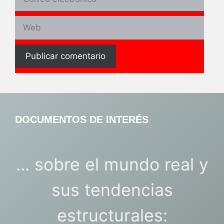
electrónico
Web
DOCUMENTOS DE INTERÉS
... sobre el mundo real y
sus tendencias
estructurales: