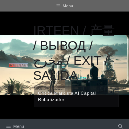
Saltar
Menu
al
contenido
IRTEEN / 产量
/ ВЫВОД /
مخرج / EXIT /
SALIDA
Crítica Marxista Al Capital
Robotizador
Menú