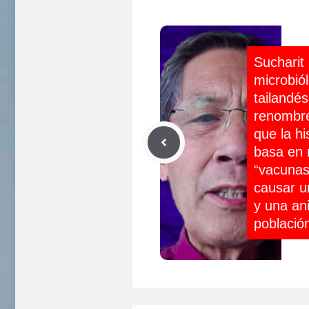
Sucharit
microbió
tailandé
renombre
que la h
basa en 
“vacunas
causar u
y una ani
poblaci