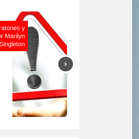
ratones y
r Marilyn
Singleton