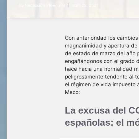
By
Redaccion Irteen.net
abril 23, 2021
Con anterioridad los cambios
magnanimidad y apertura de mi
de estado de marzo del año p
engañándonos con el grado de
hace hacia una normalidad má
peligrosamente tendente al t
el régimen de vida impuesto a 
Meco:
La excusa del CO
españolas: el m