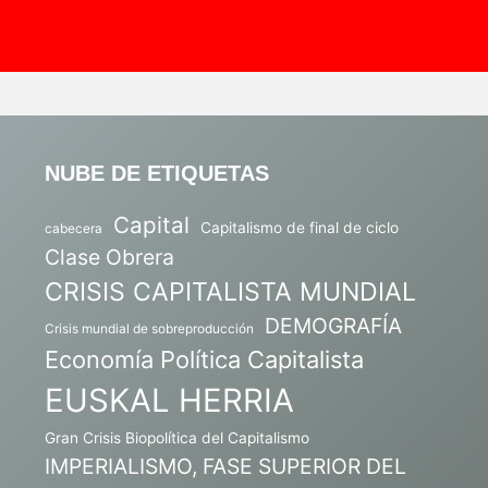
NUBE DE ETIQUETAS
Capital
Capitalismo de final de ciclo
cabecera
Clase Obrera
CRISIS CAPITALISTA MUNDIAL
DEMOGRAFÍA
Crisis mundial de sobreproducción
Economía Política Capitalista
EUSKAL HERRIA
Gran Crisis Biopolítica del Capitalismo
IMPERIALISMO, FASE SUPERIOR DEL