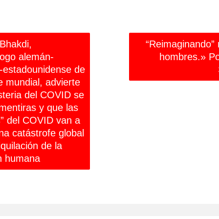
 Bhakdi,
“Reimaginando” 
logo alemán-
hombres.» Po
s-estadounidense de
 mundial, advierte
isteria del COVID se
mentiras y que las
” del COVID van a
na catástrofe global
quilación de la
ón humana