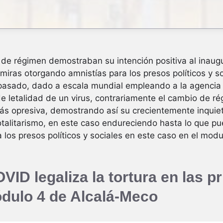
 de régimen demostraban su intención positiva al inau
ras otorgando amnistías para los presos políticos y soc
asado, dado a escala mundial empleando a la agencia p
 letalidad de un virus, contrariamente el cambio de ré
s opresiva, demostrando así su crecientemente inquieta
otalitarismo, en este caso endureciendo hasta lo que pu
los presos políticos y sociales en este caso en el modul
VID legaliza la tortura en las p
ódulo 4 de Alcalá-Meco