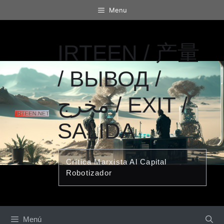
Saltar
Menu
al
contenido
IRTEEN / 产量
/ ВЫВОД /
مخرج / EXIT /
SALIDA
Crítica Marxista Al Capital
Robotizador
Menú