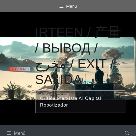
Saltar
Menu
al
contenido
IRTEEN / 产量
/ ВЫВОД /
مخرج / EXIT /
SALIDA
Crítica Marxista Al Capital
Robotizador
Menú