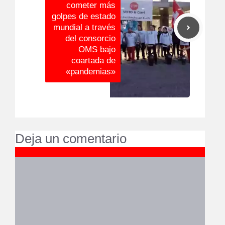
cometer más
golpes de estado
mundial a través
del consorcio
OMS bajo
coartada de
«pandemias»
Deja un comentario
Comentario