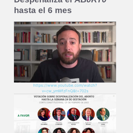
hasta el 6 mes
https://www.youtube.com/watch?
v=cw_ymWfzFnQ&t=702s