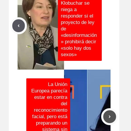
Klobuchar se
niega a
responder si el
proyecto de ley
de
«desinformación
» prohibirá decir
«solo hay dos
sexos»
La Unión
Europea parecía
estar en contra
del
reconocimiento
facial, pero está
preparando un
sistema sin