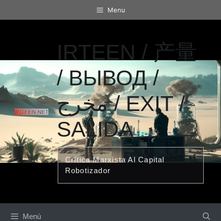
Saltar
Menu
al
contenido
IRTEEN / 产量
/ ВЫВОД /
مخرج / EXIT /
SALIDA
Crítica Marxista Al Capital
Robotizador
Menú