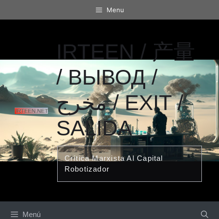
Saltar
Menu
al
contenido
IRTEEN / 产量
/ ВЫВОД /
مخرج / EXIT /
SALIDA
Crítica Marxista Al Capital
Robotizador
Menú