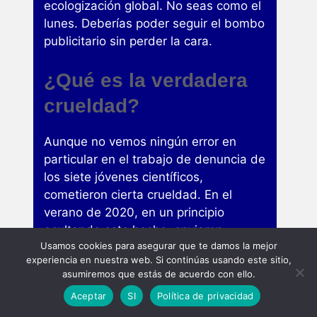
ecologización global. No seas como el
lunes. Deberías poder seguir el bombo
publicitario sin perder la cara.
¿Qué es la verdadera
crueldad?
Aunque no vemos ningún error en
particular en el trabajo de denuncia de
los siete jóvenes científicos,
cometieron cierta crueldad. En el
verano de 2020, en un principio
ocultando este hecho, enviaron
Usamos cookies para asegurar que te damos la mejor
solicitudes a organizaciones que
experiencia en nuestra web. Si continúas usando este sitio,
daban dinero por el trabajo de Mandai
asumiremos que estás de acuerdo con ello.
y sus coautores. Estos son el
Aceptar
SI
Política de privacidad
Australian Research Council, la US