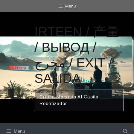
Saltar
Menu
al
contenido
IRTEEN / 产量
/ ВЫВОД /
مخرج / EXIT /
SALIDA
Crítica Marxista Al Capital
Robotizador
Menú