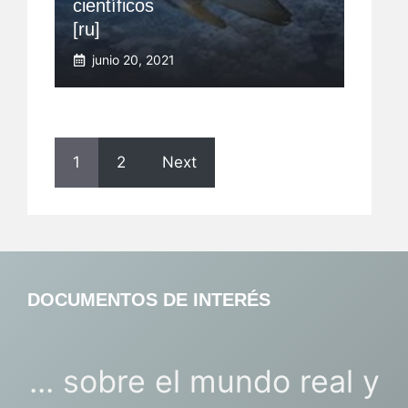
científicos
[ru]
junio 20, 2021
1
2
Next
DOCUMENTOS DE INTERÉS
... sobre el mundo real y