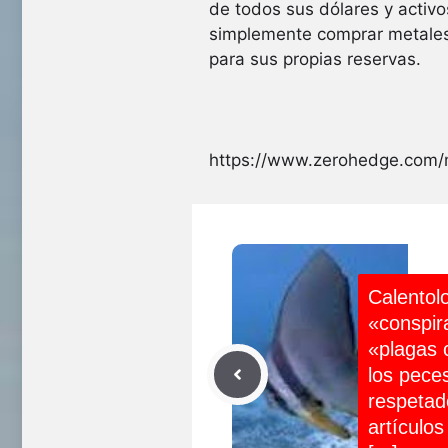
de todos sus dólares y activ
simplemente comprar metales 
para sus propias reservas.
https://www.zerohedge.com/m
Calentol
«conspira
«plagas 
los pece
respetad
artículos