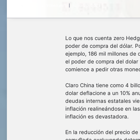
By
Redaccion Irteen.net
junio 20, 2021
Lo que nos cuenta zero Hedge 
poder de compra del dólar. Po
ejemplo, 186 mil millones de d
el poder de compra del dolar 
comience a pedir otras moned
Claro China tiene como 4 bil
dolar deflacione a un 10% an
deudas internas estatales vien
inflación realineándose en la
inflación es devastadora.
En la reducción del precio de 