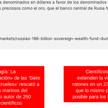
os denominados en dólares a favor de los denominados 
preciosos como el oro, que el banco central de Rusia 
arkets/russias-186-billion-sovereign-wealth-fund-dump
ogía: La
Científicos
ción» de las ‘Siete
extienden la v
crueles»‘ rescató a
ratones en un 2
s marinos del
que lo mismo 
o autor de 250
posible para lo
 científicos