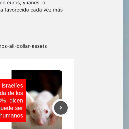
en euros, yuanes. o
ha favorecido cada vez más
s-all-dollar-assets
 israelíes
ida de los
3%, dicen
puede ser
s humanos