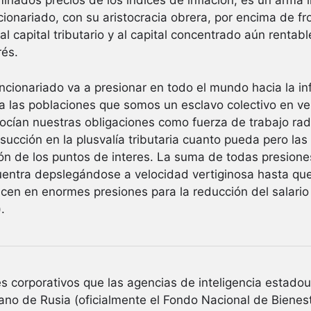
ados precios de los indices de inflación, es un arma i
ncionariado, con su aristocracia obrera, por encima de fr
al capital tributario y al capital concentrado aún rentabl
rés.
cionariado va a presionar en todo el mundo hacia la in
a las poblaciones que somos un esclavo colectivo en v
ocían nuestras obligaciones como fuerza de trabajo rad
ucción en la plusvalía tributaria cuanto pueda pero las 
ión de los puntos de interes. La suma de todas presiones
entra depslegándose a velocidad vertiginosa hasta qu
ucen en enormes presiones para la reducción del salario 
.
s corporativos que las agencias de inteligencia estadou
rano de Rusia (oficialmente el Fondo Nacional de Biene