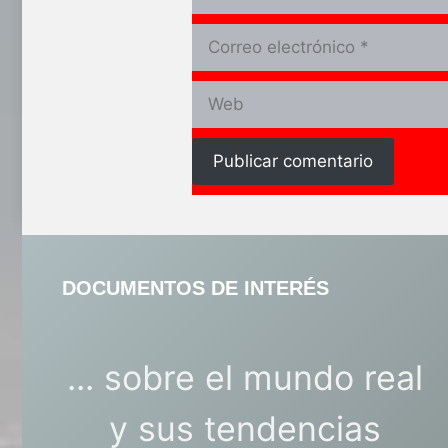
Correo
electrónico
Web
DOCUMENTOS DE INTERÉS
... sobre el mundo real
y sus tendencias