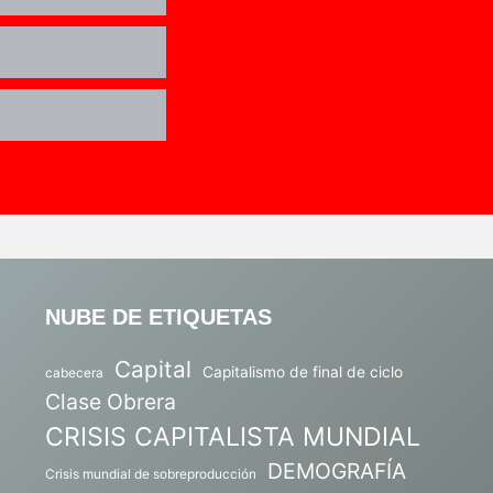
NUBE DE ETIQUETAS
Capital
Capitalismo de final de ciclo
cabecera
Clase Obrera
CRISIS CAPITALISTA MUNDIAL
DEMOGRAFÍA
Crisis mundial de sobreproducción