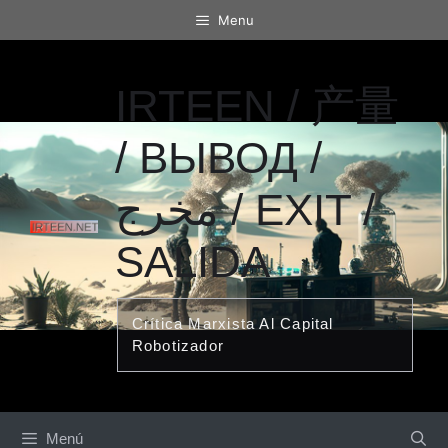
Saltar
Menu
al
contenido
IRTEEN / 产量
/ ВЫВОД /
مخرج / EXIT /
SALIDA
Crítica Marxista Al Capital
Robotizador
Menú