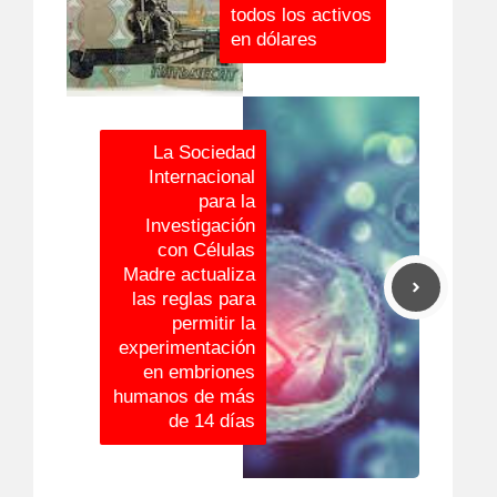
todos los activos
en dólares
La Sociedad
Internacional
para la
Investigación
con Células
Madre actualiza
las reglas para
permitir la
experimentación
en embriones
humanos de más
de 14 días