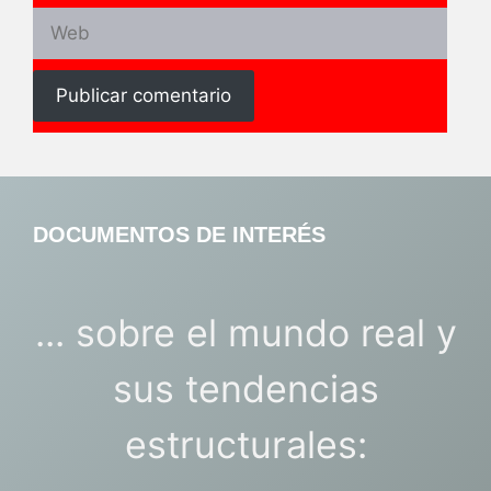
Web
DOCUMENTOS DE INTERÉS
... sobre el mundo real y
sus tendencias
estructurales: