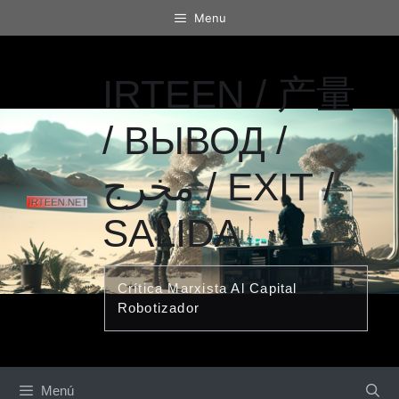
Saltar
Menu
al
contenido
IRTEEN / 产量
/ ВЫВОД /
مخرج / EXIT /
SALIDA
Crítica Marxista Al Capital
Robotizador
Menú