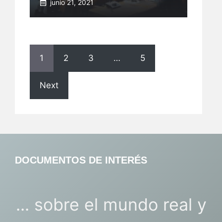
junio 21, 2021
1
2
3
…
5
Next
DOCUMENTOS DE INTERÉS
... sobre el mundo real y