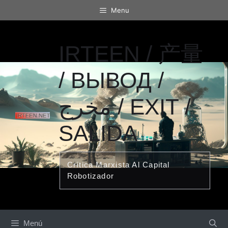
Saltar
Menu
al
contenido
IRTEEN / 产量
/ ВЫВОД /
مخرج / EXIT /
SALIDA
Crítica Marxista Al Capital
Robotizador
Menú