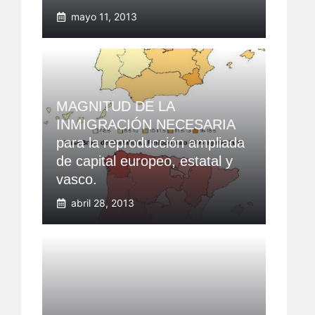
mayo 11, 2013
MAGNITUD DE LA
INMIGRACIÓN NECESARIA
para la reproducción ampliada
de capital europeo, estatal y
vasco.
abril 28, 2013