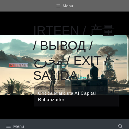
Saltar
Menu
al
contenido
IRTEEN / 产量
/ ВЫВОД /
مخرج / EXIT /
SALIDA
Crítica Marxista Al Capital
Robotizador
Menú