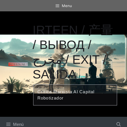
Saltar
Menu
al
contenido
IRTEEN / 产量
/ ВЫВОД /
مخرج / EXIT /
SALIDA
Crítica Marxista Al Capital
Robotizador
Menú