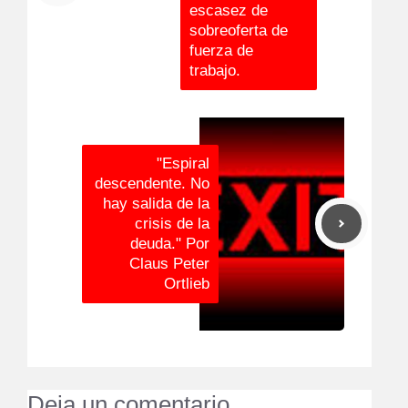
escasez de
sobreoferta de
fuerza de
trabajo.
"Espiral
descendente. No
hay salida de la
crisis de la
deuda." Por
Claus Peter
Ortlieb
Deja un comentario