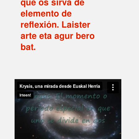
que os sirva de
elemento de
reflexión. Laister
arte eta agur bero
bat.