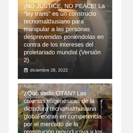
¡NO JUSTICE, NO PEACE! La
“ley trans” es un constructo
tecnomalthusiano para
manipular a las personas
desprevenidas poniéndolas en
contra de los intereses del
proletariado mundial (Versión
2)
diciembre 28, 2022
¿Quo vadis OTAN? Las
colonias eugenésicas de la
dictadura tecnomalthusiana
global entran en competencia
por el mercado de la
prostitución reproductiva y los