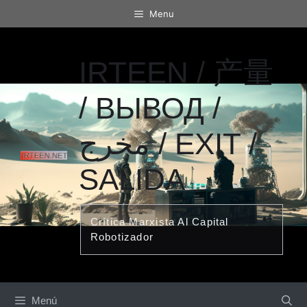
Saltar
Menu
al
contenido
IRTEEN / 产量
/ ВЫВОД /
مخرج / EXIT /
SALIDA
Crítica Marxista Al Capital
Robotizador
Menú