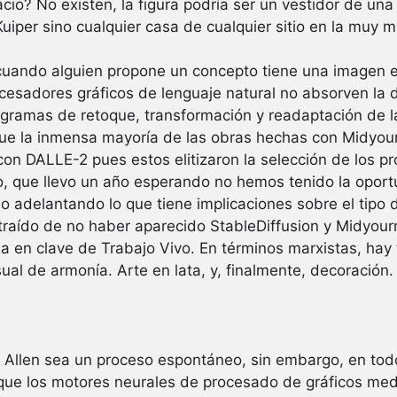
cio? No existen, la figura podría ser un vestidor de una
uiper sino cualquier casa de cualquier sitio en la muy
cuando alguien propone un concepto tiene una imagen en
esadores gráficos de lenguaje natural no absorven la d
ogramas de retoque, transformación y readaptación de l
que la inmensa mayoría de las obras hechas con Midyour
con DALLE-2 pues estos elitizaron la selección de los p
o, que llevo un año esperando no hemos tenido la opor
do adelantando lo que tiene implicaciones sobre el tipo
traído de no haber aparecido StableDiffusion y Midyour
a en clave de Trabajo Vivo. En términos marxistas, hay 
ual de armonía. Arte en lata, y, finalmente, decoración.
a Allen sea un proceso espontáneo, sin embargo, en todo
 que los motores neurales de procesado de gráficos med