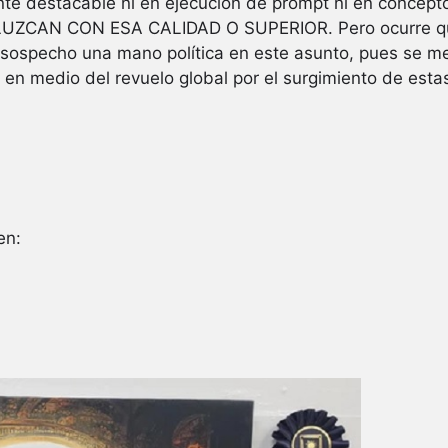
nte destacable ni en ejecución de prompt ni en concep
ZCAN CON ESA CALIDAD O SUPERIOR. Pero ocurre que
o sospecho una mano política en este asunto, pues se me
a en medio del revuelo global por el surgimiento de esta
en: