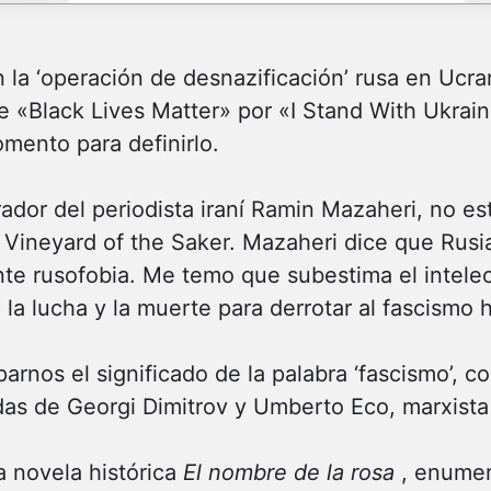
 la ‘operación de desnazificación’ rusa en Ucra
 «Black Lives Matter» por «I Stand With Ukrai
mento para definirlo.
rador del periodista iraní Ramin Mazaheri, no e
Vineyard of the Saker. Mazaheri dice que Rusia
e rusofobia. Me temo que subestima el intelec
e la lucha y la muerte para derrotar al fascismo
parnos el significado de la palabra ‘fascismo’,
as de Georgi Dimitrov y Umberto Eco, marxista y
la novela histórica
El nombre de la rosa
, enumer