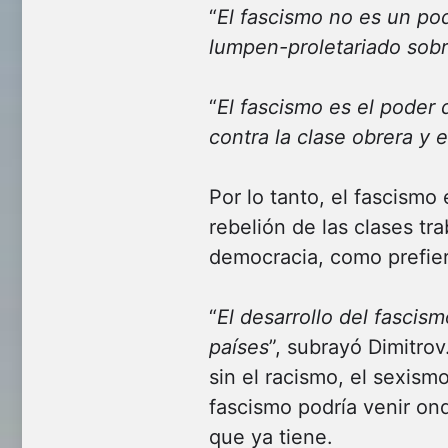
“
El fascismo no es un po
lumpen-proletariado sobre
“
El fascismo es el poder d
contra la clase obrera y 
Por lo tanto, el fascismo 
rebelión de las clases tr
democracia, como prefie
“
El desarrollo del fascis
países
”, subrayó Dimitro
sin el racismo, el sexism
fascismo podría venir on
que ya tiene.