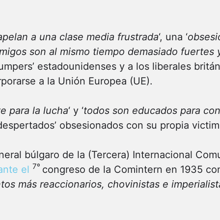
apelan a una clase media frustrada
‘, una ‘
obsesi
migos son al mismo tiempo demasiado fuertes 
umpers’ estadounidenses y a los liberales britá
porarse a la Unión Europea (UE).
ve para la lucha
‘ y ‘
todos son educados para con
 ‘despertados’ obsesionados con su propia victim
eneral búlgaro de la (Tercera) Internacional Comu
7º
ante el
congreso de la Comintern en 1935 co
tos más reaccionarios, chovinistas e imperialist