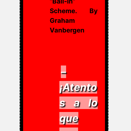
“Bail-In”
Scheme. By
Graham
Vanbergen
–
¡Atento
s a lo
que