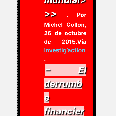
>>
. Por
Michel Collon,
26 de octubre
de 2015.Vía
Investig’action
.
– El
derrumb
e
financier