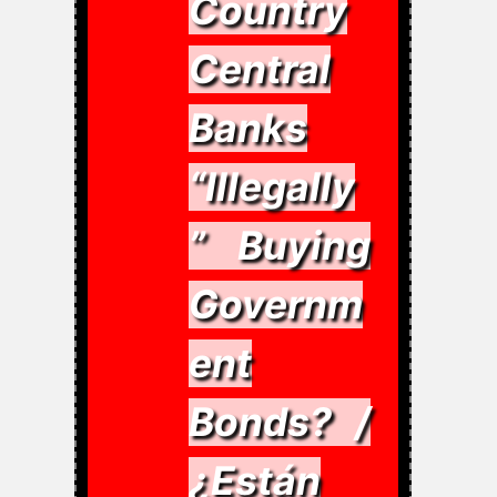
Country
Central
Banks
“Illegally
” Buying
Governm
ent
Bonds? /
¿Están