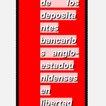
de los
deposita
ntes
bancario
s anglo-
estadou
nidenses
en
libertad