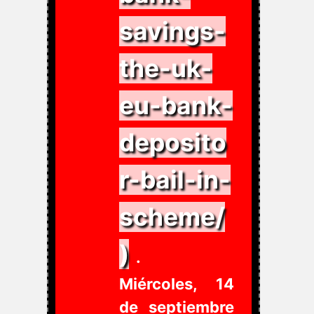
savings-
the-uk-
eu-bank-
deposito
r-bail-in-
scheme/
)
.
Miércoles, 14
de septiembre