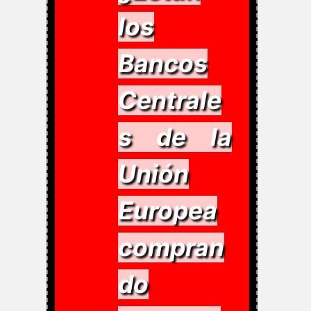
los
Bancos
Centrale
s de la
Unión
Europea
compran
do