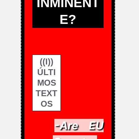
INMINENT
E?
((I))
ÚLTI
MOS
TEXT
OS
-Are EU