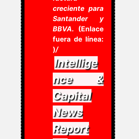
creciente para
Santander y
BBVA.
(Enlace
fuera de línea:
)
/
Intellige
nce &
Capital
News
Report