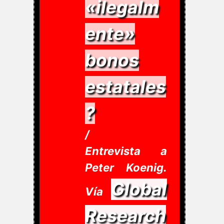
«ilegalm
ente»
bonos
estatales
?
/
Entrevista a
Peter Koenig.
Global
Vía
Research