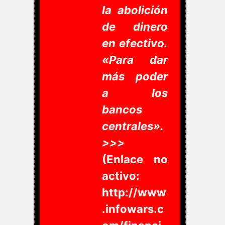
la abolición
de dinero
en efectivo.
«Para dar
más poder
a los
bancos
centrales».
>>>
(Enlace no
activo:
http://www
.infowars.c