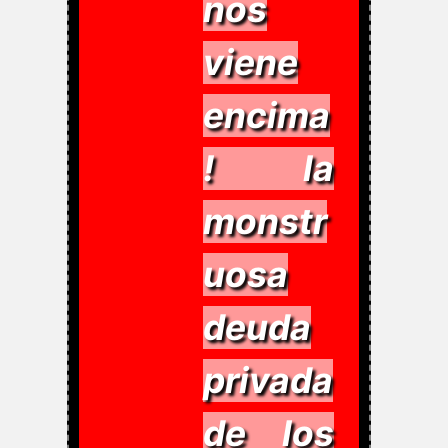
nos
viene
encima
! la
monstr
uosa
deuda
privada
de los