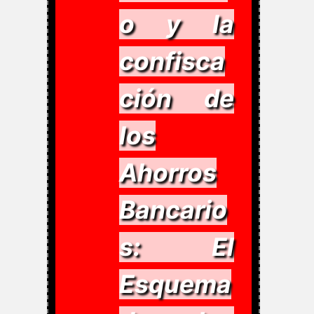
o y la
confisca
ción de
los
Ahorros
Bancario
s: El
Esquema