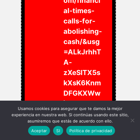
om/financi
al-times-
calls-for-
abolishing-
cash/&usg
=ALkJrhhT
A-
zXeSITX5s
kXsK6Knm
DFGKXWw
)Por Paul
Usamos cookies para asegurar que te damos la mejor
Joseph
experiencia en nuestra web. Si continúas usando este sitio,
asumiremos que estás de acuerdo con ello.
Watson.
Aceptar
SI
Política de privacidad
Infowars