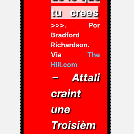
tu crees
>>>. Por
Bradford
Richardson.
Via
The
Hill.com
– Attali
craint
une
Troisièm