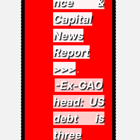
nce &
Capital
News
Report
>>>
.
-Ex-GAO
head: US
debt is
three