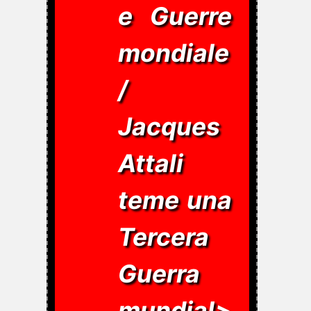
e Guerre
mondiale
/
Jacques
Attali
teme una
Tercera
Guerra
mundial>