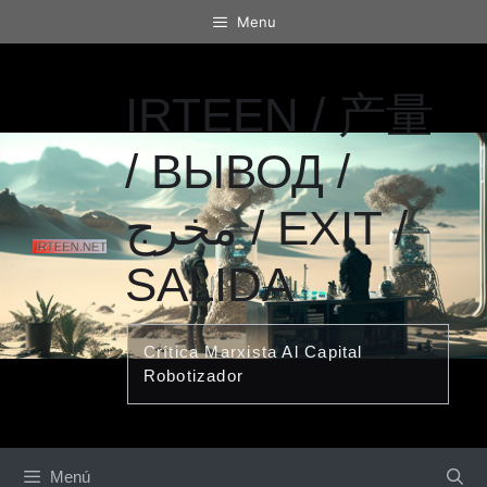
Saltar
Menu
al
contenido
IRTEEN / 产量
/ ВЫВОД /
مخرج / EXIT /
SALIDA
Crítica Marxista Al Capital
Robotizador
Menú