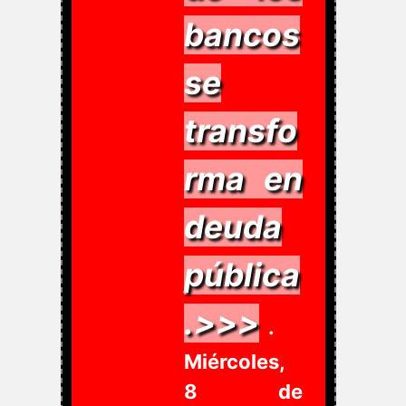
bancos
se
transfo
rma en
deuda
pública
.>>>
.
Miércoles,
8 de