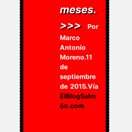
meses.
>>>
Por
Marco
Antonio
Moreno.11
de
septiembre
de 2015.Vía
ElBlogSalm
ón.com