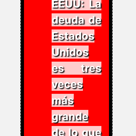
EEUU: La
deuda de
Estados
Unidos
es tres
veces
más
grande
de lo que