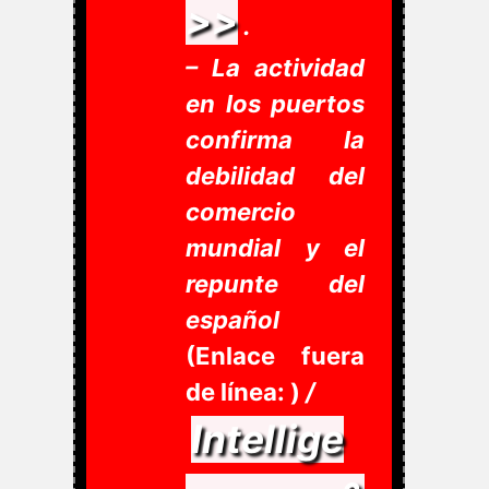
>>
.
– La actividad
en los puertos
confirma la
debilidad del
comercio
mundial y el
repunte del
español
(Enlace fuera
de línea: )
/
Intellige