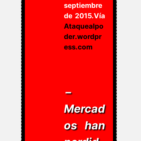
septiembre
de 2015.Vía
Ataquealpo
der.wordpr
ess.com
–
Mercad
os han