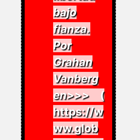
bajo
fianza.
Por
Grahan
Vanberg
en>>>
(
https://w
ww.glob