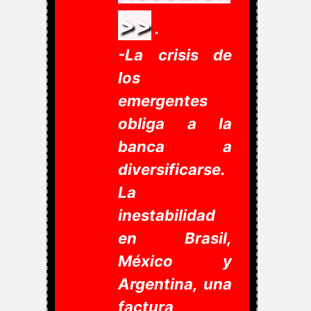
>>
.
-La crisis de
los
emergentes
obliga a la
banca a
diversificarse.
La
inestabilidad
en Brasil,
México y
Argentina, una
factura