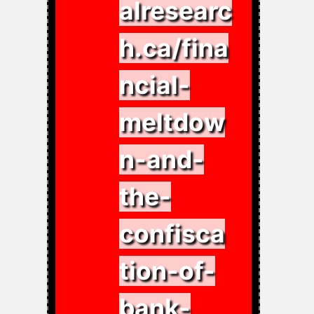
alresearc
h.ca/fina
ncial-
meltdow
n-and-
the-
confisca
tion-of-
bank-