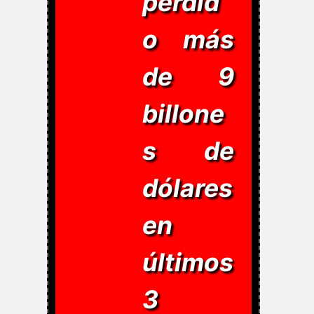
perdid
o más
de 9
billone
s de
dólares
en
últimos
3