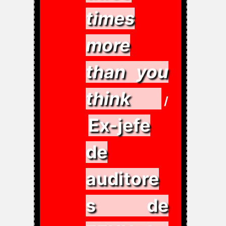
times
more
than you
think
/
Ex-jefe
de
auditore
s de