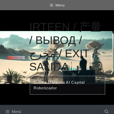
Saltar
Menu
al
contenido
IRTEEN / 产量
/ ВЫВОД /
مخرج / EXIT /
SALIDA
Crítica Marxista Al Capital
Robotizador
Menú