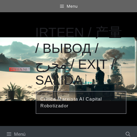
Saltar
Menu
al
contenido
IRTEEN / 产量
/ ВЫВОД /
مخرج / EXIT /
SALIDA
Crítica Marxista Al Capital
Robotizador
Menú