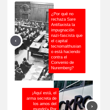
¿Por qué no
rechaza Sare
Antifaxista la
impugnación
nazi-fascista que
el capital
tecnomalthusian
o está haciendo
contra el
Convenio de
Nuremberg?
¡Aquí está, el
arma secreta de
los amos del
mundo!» Por