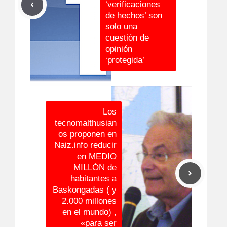
‘verificaciones
de hechos’ son
solo una
cuestión de
opinión
‘protegida’
Los
tecnomalthusian
os proponen en
Naiz.info reducir
en MEDIO
MILLÓN de
habitantes a
Baskongadas ( y
2.000 millones
en el mundo) ,
«para ser