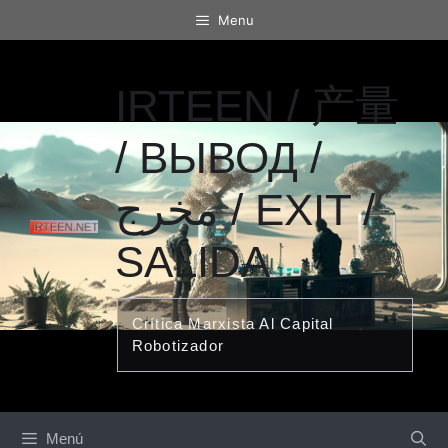
Saltar
Menu
al
contenido
IRTEEN / 产量
/ ВЫВОД /
مخرج / EXIT /
SALIDA
Crítica Marxista Al Capital
Robotizador
Menú