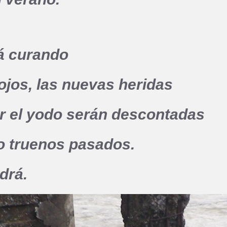
rá curando
 ojos, las nuevas heridas
r el yodo serán descontadas
o truenos pasados.
drá.