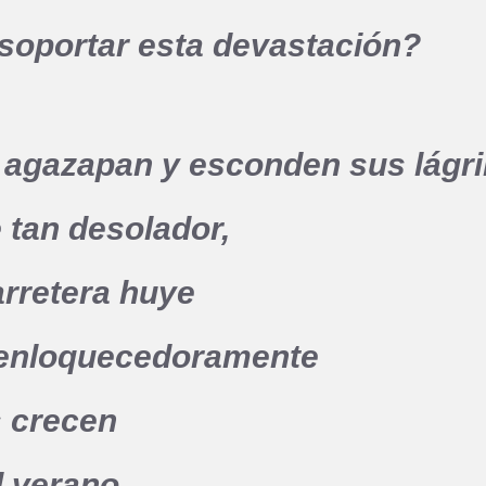
soportar esta devastación?
 agazapan y esconden sus lágr
 tan desolador,
carretera huye
 enloquecedoramente
s crecen
 verano.