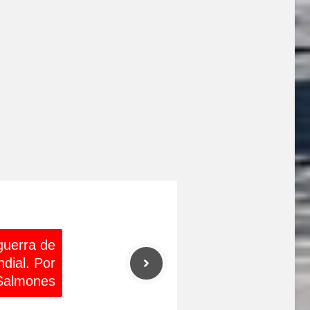
guerra de
dial. Por
Salmones