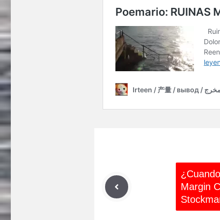
¿Cuando 
Margin C
Stockma