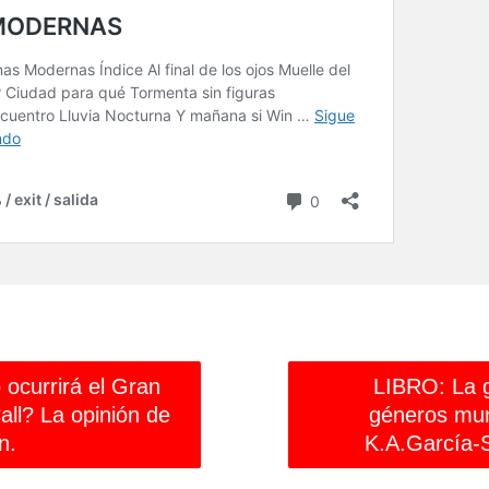
ocurrirá el Gran
LIBRO: La 
all? La opinión de
géneros mun
n.
K.A.García-